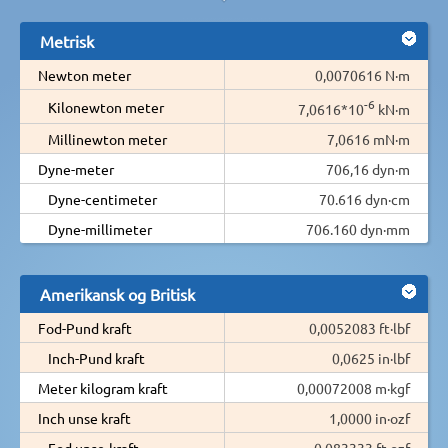
Metrisk
Newton meter
0,0070616 N·m
-6
Kilonewton meter
7,0616*10
kN·m
Millinewton meter
7,0616 mN·m
Dyne-meter
706,16 dyn·m
Dyne-centimeter
70.616 dyn·cm
Dyne-millimeter
706.160 dyn·mm
Amerikansk og Britisk
Fod-Pund kraft
0,0052083 ft·lbf
Inch-Pund kraft
0,0625 in·lbf
Meter kilogram kraft
0,00072008 m·kgf
Inch unse kraft
1,0000 in·ozf
Fod unse-kraft
0,083333 ft·ozf