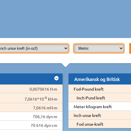
Amerikansk og Britisk
0,0070616 N·m
Fod-Pound kreft
-6
Inch-Pund kreft
7,0616*10
kN·m
Meter kilogram kreft
7,0616 mN·m
Inch unse kreft
706,16 dyn·m
Fod unse-kreft
70 616 dyn·cm