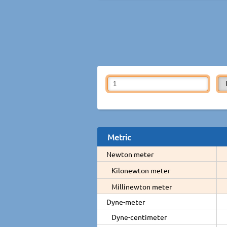
Metric
Newton meter
Kilonewton meter
Millinewton meter
Dyne-meter
Dyne-centimeter