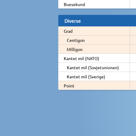
Buesekund
Diverse
Grad
Centigon
Milligon
Kantet mil (NATO)
Kantet mil (Sovjetunionen)
Kantet mil (Sverige)
Point