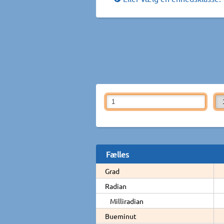
Fælles
Grad
Radian
Milliradian
Bueminut