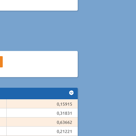
0,15915
0,31831
0,63662
0,21221