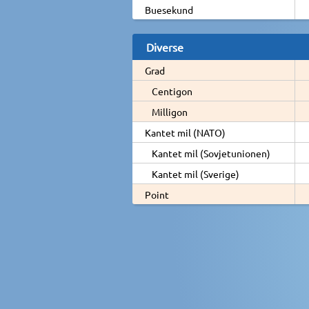
Buesekund
Diverse
Grad
Centigon
Milligon
Kantet mil (NATO)
Kantet mil (Sovjetunionen)
Kantet mil (Sverige)
Point