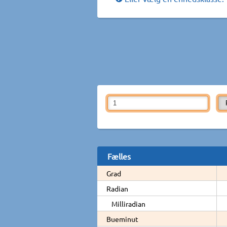
Fælles
Grad
Radian
Milliradian
Bueminut