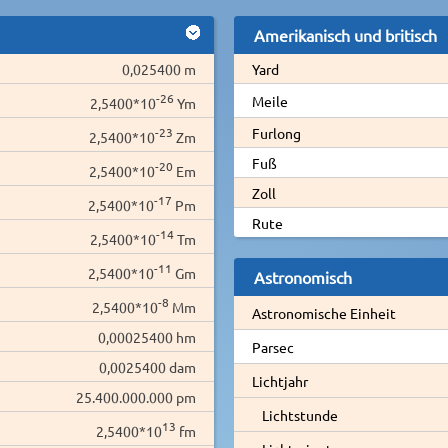
Amerikanisch und britisch
0,025400 m
Yard
-26
Meile
2,5400*10
Ym
-23
Furlong
2,5400*10
Zm
Fuß
-20
2,5400*10
Em
Zoll
-17
2,5400*10
Pm
Rute
-14
2,5400*10
Tm
-11
2,5400*10
Gm
Astronomisch
-8
2,5400*10
Mm
Astronomische Einheit
0,00025400 hm
Parsec
0,0025400 dam
Lichtjahr
25.400.000.000 pm
Lichtstunde
13
2,5400*10
fm