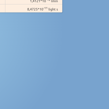
1,4121*10
lmin
-11
8,4725*10
light s