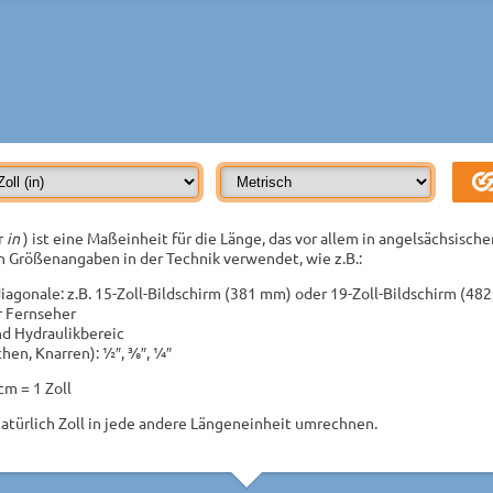
r
in
) ist eine Maßeinheit für die Länge, das vor allem in angelsächsische
on Größenangaben in der Technik verwendet, wie z.B.:
iagonale: z.B. 15-Zoll-Bildschirm (381 mm) oder 19-Zoll-Bildschirm (4
r Fernseher
d Hydraulikbereic
hen, Knarren): ½″, ⅜″, ¼″
m = 1 Zoll
türlich Zoll in jede andere Längeneinheit umrechnen.