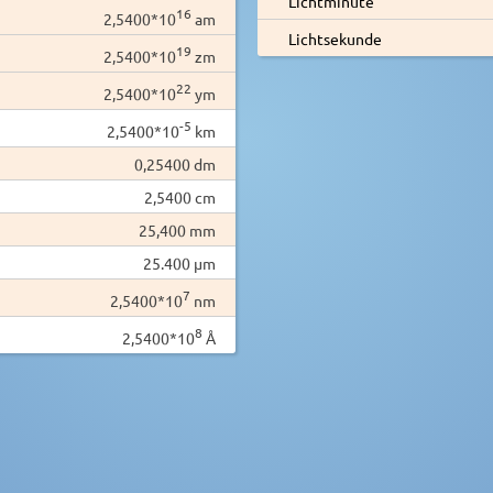
Lichtminute
16
2,5400*10
am
Lichtsekunde
19
2,5400*10
zm
22
2,5400*10
ym
-5
2,5400*10
km
0,25400 dm
2,5400 cm
25,400 mm
25.400 µm
7
2,5400*10
nm
8
2,5400*10
Å