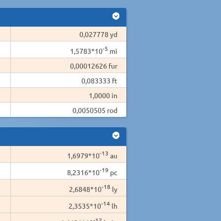
0,027778 yd
-5
1,5783*10
mi
0,00012626 fur
0,083333 ft
1,0000 in
0,0050505 rod
-13
1,6979*10
au
-19
8,2316*10
pc
-18
2,6848*10
ly
-14
2,3535*10
lh
-12