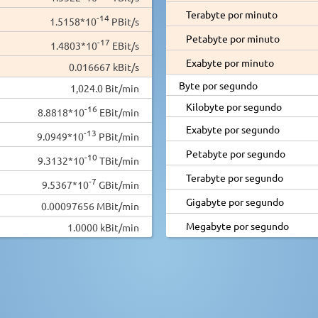
Terabyte por minuto
-14
1.5158*10
PBit/s
Petabyte por minuto
-17
1.4803*10
EBit/s
Exabyte por minuto
0.016667 kBit/s
Byte por segundo
1,024.0 Bit/min
Kilobyte por segundo
-16
8.8818*10
EBit/min
Exabyte por segundo
-13
9.0949*10
PBit/min
Petabyte por segundo
-10
9.3132*10
TBit/min
Terabyte por segundo
-7
9.5367*10
GBit/min
Gigabyte por segundo
0.00097656 MBit/min
Megabyte por segundo
1.0000 kBit/min