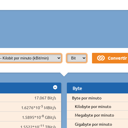
Byte
17.067 Bit/s
Byte por minuto
-5
Kilobyte por minuto
1.6276*10
MBit/s
Megabyte por minuto
-8
1.5895*10
GBit/s
Gigabyte por minuto
-11
1.5522*10
TBit/s