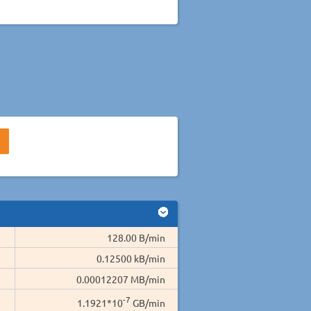
128.00 B/min
0.12500 kB/min
0.00012207 MB/min
-7
1.1921*10
GB/min