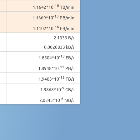
-10
1.1642*10
TB/min
-13
1.1369*10
PB/min
-16
1.1102*10
EB/min
2.1333 B/s
0.0020833 kB/s
-18
1.8504*10
EB/s
-15
1.8948*10
PB/s
-12
1.9403*10
TB/s
-9
1.9868*10
GB/s
-6
2.0345*10
MB/s