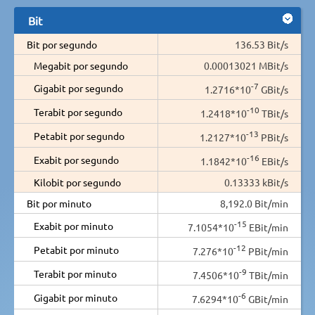
Bit
Bit por segundo
136.53 Bit/s
Megabit por segundo
0.00013021 MBit/s
-7
Gigabit por segundo
1.2716*10
GBit/s
-10
Terabit por segundo
1.2418*10
TBit/s
-13
Petabit por segundo
1.2127*10
PBit/s
-16
Exabit por segundo
1.1842*10
EBit/s
Kilobit por segundo
0.13333 kBit/s
Bit por minuto
8,192.0 Bit/min
-15
Exabit por minuto
7.1054*10
EBit/min
-12
Petabit por minuto
7.276*10
PBit/min
-9
Terabit por minuto
7.4506*10
TBit/min
-6
Gigabit por minuto
7.6294*10
GBit/min