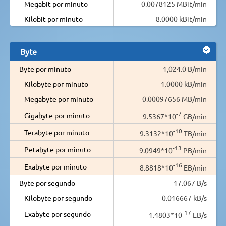
Megabit por minuto
0.0078125 MBit/min
Kilobit por minuto
8.0000 kBit/min
Byte
Byte por minuto
1,024.0 B/min
Kilobyte por minuto
1.0000 kB/min
Megabyte por minuto
0.00097656 MB/min
-7
Gigabyte por minuto
9.5367*10
GB/min
-10
Terabyte por minuto
9.3132*10
TB/min
-13
Petabyte por minuto
9.0949*10
PB/min
-16
Exabyte por minuto
8.8818*10
EB/min
Byte por segundo
17.067 B/s
Kilobyte por segundo
0.016667 kB/s
-17
Exabyte por segundo
1.4803*10
EB/s