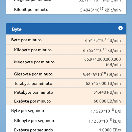
17
Kilobit por minuto
5.4043*10
kBit/min
Byte
19
Byte por minuto
6.9175*10
B/min
16
Kilobyte por minuto
6.7554*10
kB/min
65,971,000,000,000
Megabyte por minuto
MB/min
10
Gigabyte por minuto
6.4425*10
GB/min
Terabyte por minuto
62,915,000 TB/min
Petabyte por minuto
61,440 PB/min
Exabyte por minuto
60.000 EB/min
18
Byte por segundo
1.1529*10
B/s
15
Kilobyte por segundo
1.1259*10
kB/s
Exabyte por segundo
1.0000 EB/s