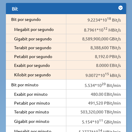
Bit
18
Bit por segundo
9.2234*10
Bit/s
12
Megabit por segundo
8.7961*10
MBit/s
Gigabit por segundo
8,589,900,000 GBit/s
Terabit por segundo
8,388,600 TBit/s
Petabit por segundo
8,192.0 PBit/s
Exabit por segundo
8.0000 EBit/s
15
Kilobit por segundo
9.0072*10
kBit/s
20
Bit por minuto
5.534*10
Bit/min
Exabit por minuto
480.00 EBit/min
Petabit por minuto
491,520 PBit/min
Terabit por minuto
503,320,000 TBit/min
11
Gigabit por minuto
5.154*10
GBit/min
14
Megabit por minuto
5.2777*10
MBit/min