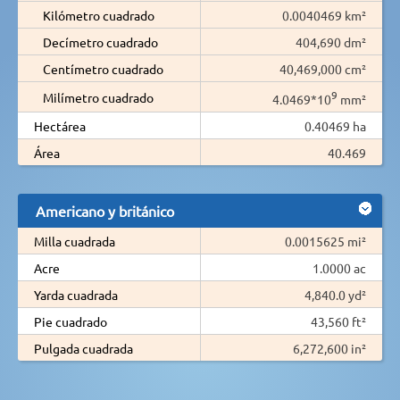
Kilómetro cuadrado
0.0040469 km²
Decímetro cuadrado
404,690 dm²
Centímetro cuadrado
40,469,000 cm²
9
Milímetro cuadrado
4.0469*10
mm²
Hectárea
0.40469 ha
Área
40.469
Americano y británico
Milla cuadrada
0.0015625 mi²
Acre
1.0000 ac
Yarda cuadrada
4,840.0 yd²
Pie cuadrado
43,560 ft²
Pulgada cuadrada
6,272,600 in²