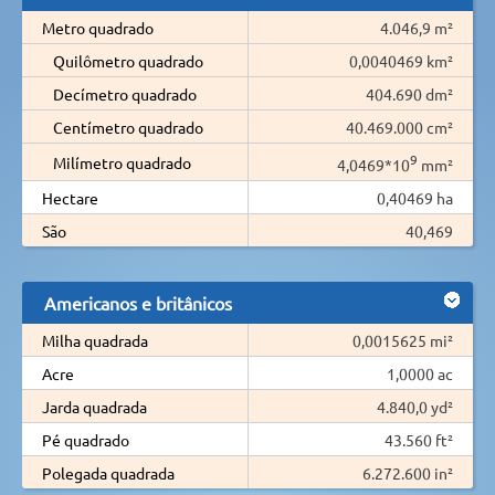
Metro quadrado
4.046,9 m²
Quilômetro quadrado
0,0040469 km²
Decímetro quadrado
404.690 dm²
Centímetro quadrado
40.469.000 cm²
9
Milímetro quadrado
4,0469*10
mm²
Hectare
0,40469 ha
São
40,469
Americanos e britânicos
Milha quadrada
0,0015625 mi²
Acre
1,0000 ac
Jarda quadrada
4.840,0 yd²
Pé quadrado
43.560 ft²
Polegada quadrada
6.272.600 in²