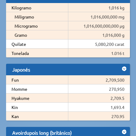
Kilogramo
1,016 kg
Miligramo
1,016,000,000 mg
Microgramo
1,016,000,000,000 µg
Gramo
1,016,000 g
Quilate
5,080,200 carat
Tonelada
1.016 t
Japonés
Fun
2,709,500
Momme
270,950
Hyakume
2,709.5
Kin
1,693.4
Kan
270.95
Avoirdupois long (británico)