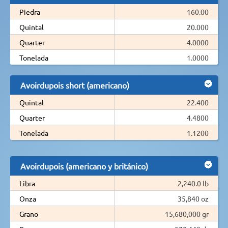
Piedra
160.00
Quintal
20.000
Quarter
4.0000
Tonelada
1.0000
Avoirdupois short (americano)
Quintal
22.400
Quarter
4.4800
Tonelada
1.1200
Avoirdupois (americano y británico)
Libra
2,240.0 lb
Onza
35,840 oz
Grano
15,680,000 gr