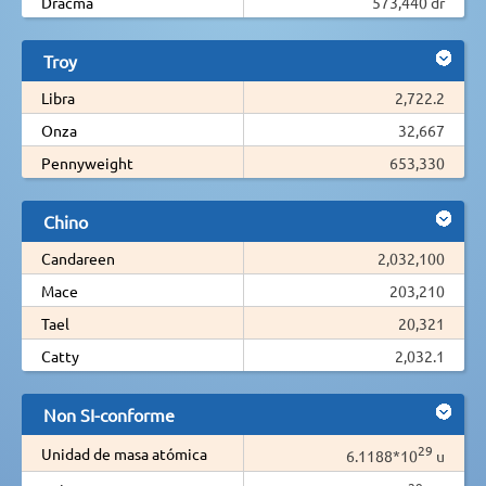
Dracma
573,440 dr
Troy
Libra
2,722.2
Onza
32,667
Pennyweight
653,330
Chino
Candareen
2,032,100
Mace
203,210
Tael
20,321
Catty
2,032.1
Non SI-conforme
29
Unidad de masa atómica
6.1188*10
u