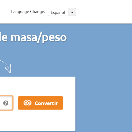
Language Change:
Español
 de masa/peso