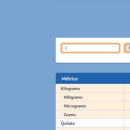
Métrico
Kilogramo
Miligramo
Microgramo
Gramo
Quilate