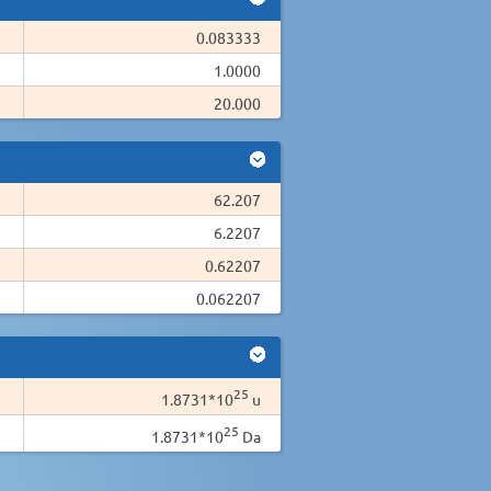
0.083333
1.0000
20.000
62.207
6.2207
0.62207
0.062207
25
1.8731*10
u
25
1.8731*10
Da