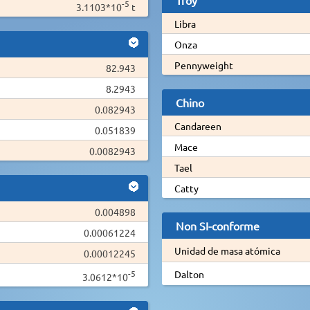
-5
3.1103*10
t
Libra
Onza
Pennyweight
82.943
8.2943
Chino
0.082943
Candareen
0.051839
Mace
0.0082943
Tael
Catty
0.004898
Non SI-conforme
0.00061224
Unidad de masa atómica
0.00012245
-5
Dalton
3.0612*10