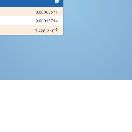
0.00068571
0.00013714
-5
3.4286*10