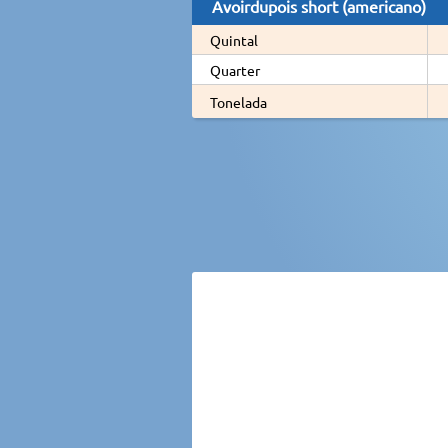
Avoirdupois short (americano)
Quintal
Quarter
Tonelada