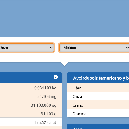
Avoirdupois (americano y br
0.031103 kg
Libra
31,103 mg
Onza
31,103,000 µg
Grano
31.103 g
Dracma
155.52 carat
Troy