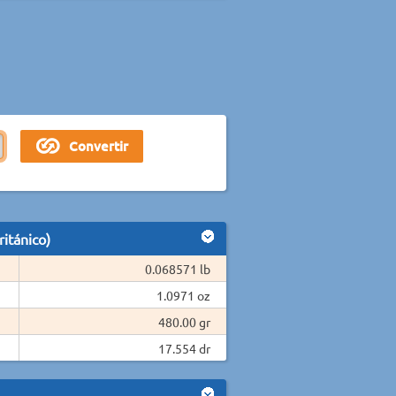
itánico)
0.068571 lb
1.0971 oz
480.00 gr
17.554 dr