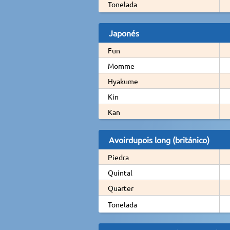
Tonelada
Japonés
Fun
Momme
Hyakume
Kin
Kan
Avoirdupois long (británico)
Piedra
Quintal
Quarter
Tonelada