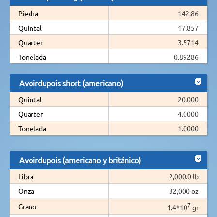
Piedra
142.86
Quintal
17.857
Quarter
3.5714
Tonelada
0.89286
Avoirdupois short (americano)
Quintal
20.000
Quarter
4.0000
Tonelada
1.0000
Avoirdupois (americano y británico)
Libra
2,000.0 lb
Onza
32,000 oz
7
Grano
1.4*10
gr