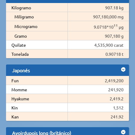
Kilogramo
907.18 kg
Miligramo
907,180,000 mg
11
Microgramo
9.0718*10
µg
Gramo
907,180 g
Quilate
4,535,900 carat
Tonelada
0.90718 t
Japonés
Fun
2,419,200
Momme
241,920
Hyakume
2,419.2
Kin
1,512
Kan
241.92
Avoirdupois long (británico)