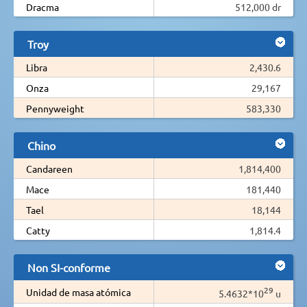
Dracma
512,000 dr
Troy
Libra
2,430.6
Onza
29,167
Pennyweight
583,330
Chino
Candareen
1,814,400
Mace
181,440
Tael
18,144
Catty
1,814.4
Non SI-conforme
29
Unidad de masa atómica
5.4632*10
u