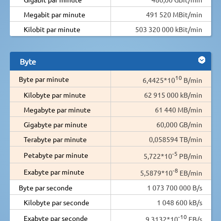
Megabit par minute
491 520 MBit/min
Kilobit par minute
503 320 000 kBit/min
Byte
10
Byte par minute
6,4425*10
B/min
Kilobyte par minute
62 915 000 kB/min
Megabyte par minute
61 440 MB/min
Gigabyte par minute
60,000 GB/min
Terabyte par minute
0,058594 TB/min
-5
Petabyte par minute
5,722*10
PB/min
-8
Exabyte par minute
5,5879*10
EB/min
Byte par seconde
1 073 700 000 B/s
Kilobyte par seconde
1 048 600 kB/s
-10
Exabyte par seconde
9,3132*10
EB/s