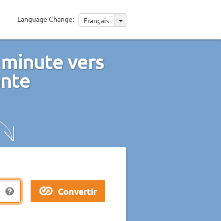
Language Change:
Français
 minute vers
ante