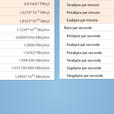
0,016667 PBit/s
Terabyte par minute
-5
1,6276*10
EBit/s
Petabyte par minute
10
Exabyte par minute
1,8325*10
kBit/s
Byte par seconde
15
1,1259*10
Bit/min
Kilobyte par seconde
0,00097656 EBit/min
Exabyte par seconde
1,0000 PBit/min
1 024,0 TBit/min
Petabyte par seconde
1 048 600 GBit/min
Terabyte par seconde
1 073 700 000 MBit/min
Gigabyte par seconde
12
Megabyte par seconde
1,0995*10
kBit/min