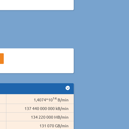
14
1,4074*10
B/min
137 440 000 000 kB/min
134 220 000 MB/min
131 070 GB/min