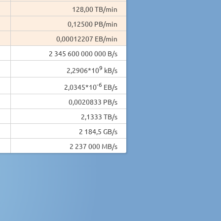
128,00 TB/min
0,12500 PB/min
0,00012207 EB/min
2 345 600 000 000 B/s
9
2,2906*10
kB/s
-6
2,0345*10
EB/s
0,0020833 PB/s
2,1333 TB/s
2 184,5 GB/s
2 237 000 MB/s