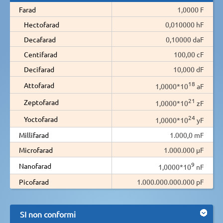
Farad
1,0000 F
Hectofarad
0,010000 hF
Decafarad
0,10000 daF
Centifarad
100,00 cF
Decifarad
10,000 dF
18
Attofarad
1,0000*10
aF
21
Zeptofarad
1,0000*10
zF
24
Yoctofarad
1,0000*10
yF
Millifarad
1.000,0 mF
Microfarad
1.000.000 µF
9
Nanofarad
1,0000*10
nF
Picofarad
1.000.000.000.000 pF
SI non conformi