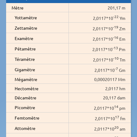
Mètre
201,17 m
-22
Yottamètre
2,0117*10
Ym
-19
Zettamètre
2,0117*10
Zm
-16
Examètre
2,0117*10
Em
-13
Pétamètre
2,0117*10
Pm
-10
Téramètre
2,0117*10
Tm
-7
Gigamètre
2,0117*10
Gm
Mégamètre
0,00020117 Mm
Hectomètre
2,0117 hm
Décamètre
20,117 dam
14
Picomètre
2,0117*10
pm
17
Femtomètre
2,0117*10
fm
20
Attomètre
2,0117*10
am