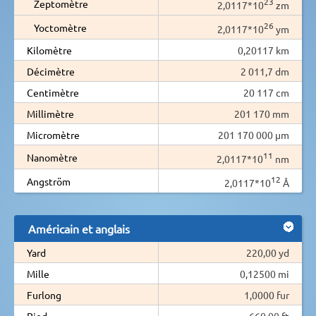
23
Zeptomètre
2,0117*10
zm
26
Yoctomètre
2,0117*10
ym
Kilomètre
0,20117 km
Décimètre
2 011,7 dm
Centimètre
20 117 cm
Millimètre
201 170 mm
Micromètre
201 170 000 µm
11
Nanomètre
2,0117*10
nm
12
Angström
2,0117*10
Å
Américain et anglais
Yard
220,00 yd
Mille
0,12500 mi
Furlong
1,0000 fur
Pied
660,00 ft