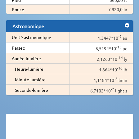
Pouce
7 920,0 in
Astronomique
-9
Unité astronomique
1,3447*10
au
-15
Parsec
6,5194*10
pc
-14
Année-lumière
2,1263*10
ly
-10
Heure-lumière
1,864*10
lh
-8
Minute-lumière
1,1184*10
lmin
-7
Seconde-lumière
6,7102*10
light s