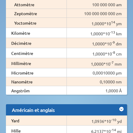
Attomètre
100 000 000 am
Zeptomètre
100 000 000 000 zm
14
Yoctomètre
1,0000*10
ym
-13
Kilomètre
1,0000*10
km
-9
Décimètre
1,0000*10
dm
-8
Centimètre
1,0000*10
cm
-7
Millimètre
1,0000*10
mm
Micromètre
0,00010000 µm
Nanomètre
0,10000 nm
Angström
1,0000 Å
Américain et anglais
-10
Yard
1,0936*10
yd
-14
Mille
6,2137*10
mi