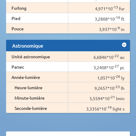
-13
Furlong
4,971*10
fur
-10
Pied
3,2808*10
ft
-9
Pouce
3,937*10
in
Astronomique
-22
Unité astronomique
6,6846*10
au
-27
Parsec
3,2408*10
pc
-26
Année-lumière
1,057*10
ly
-23
Heure-lumière
9,2657*10
lh
-21
Minute-lumière
5,5594*10
lmin
-19
Seconde-lumière
3,3356*10
light s