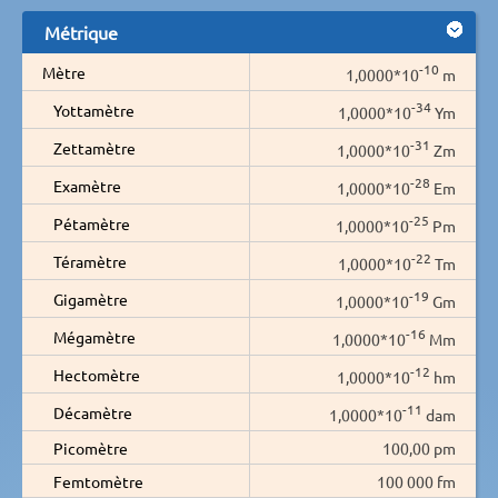
Métrique
-10
Mètre
1,0000*10
m
-34
Yottamètre
1,0000*10
Ym
-31
Zettamètre
1,0000*10
Zm
-28
Examètre
1,0000*10
Em
-25
Pétamètre
1,0000*10
Pm
-22
Téramètre
1,0000*10
Tm
-19
Gigamètre
1,0000*10
Gm
-16
Mégamètre
1,0000*10
Mm
-12
Hectomètre
1,0000*10
hm
-11
Décamètre
1,0000*10
dam
Picomètre
100,00 pm
Femtomètre
100 000 fm