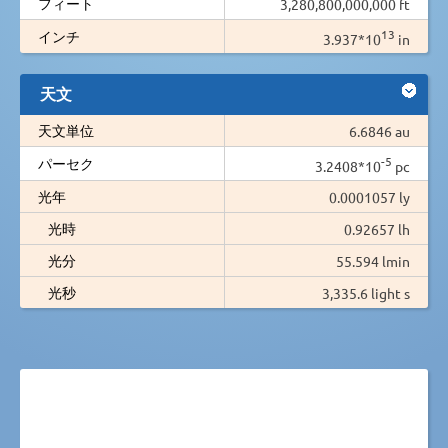
フィート
3,280,800,000,000 ft
13
インチ
3.937*10
in
天文
天文単位
6.6846 au
-5
パーセク
3.2408*10
pc
光年
0.0001057 ly
光時
0.92657 lh
光分
55.594 lmin
光秒
3,335.6 light s