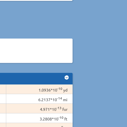
-10
1.0936*10
yd
-14
6.2137*10
mi
-13
4.971*10
fur
-10
3.2808*10
ft
-9