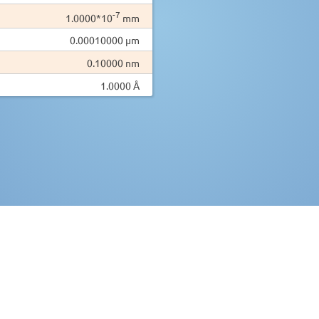
-7
1.0000*10
mm
0.00010000 µm
0.10000 nm
1.0000 Å