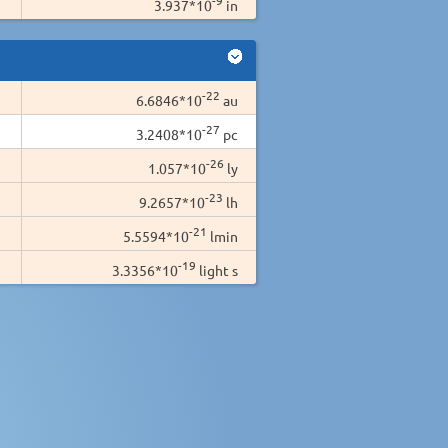
3.937*10
in
-22
6.6846*10
au
-27
3.2408*10
pc
-26
1.057*10
ly
-23
9.2657*10
lh
-21
5.5594*10
lmin
-19
3.3356*10
light s