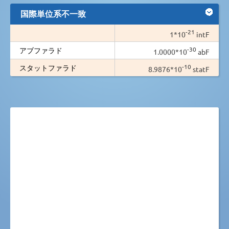
国際単位系不一致
-21
1*10
intF
-30
アブファラド
1.0000*10
abF
-10
スタットファラド
8.9876*10
statF