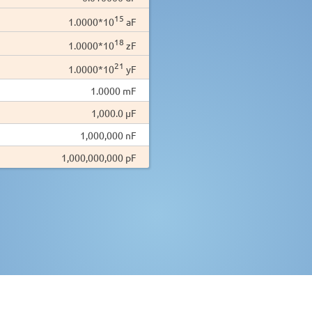
15
1.0000*10
aF
18
1.0000*10
zF
21
1.0000*10
yF
1.0000 mF
1,000.0 µF
1,000,000 nF
1,000,000,000 pF