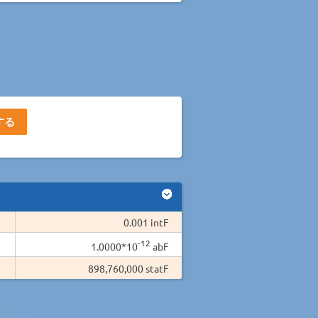
0.001 intF
-12
1.0000*10
abF
898,760,000 statF