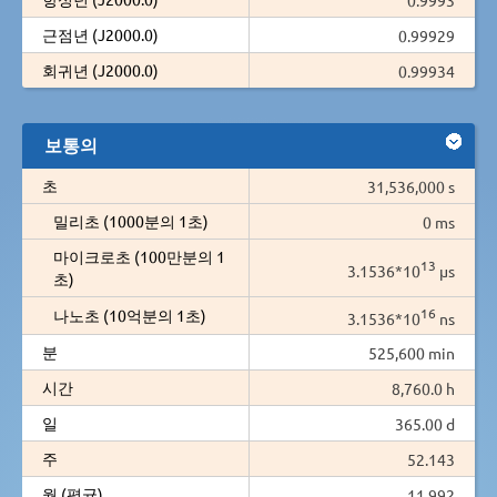
근점년 (J2000.0)
0.99929
회귀년 (J2000.0)
0.99934
보통의
초
31,536,000 s
밀리초 (1000분의 1초)
0 ms
마이크로초 (100만분의 1
13
3.1536*10
µs
초)
16
나노초 (10억분의 1초)
3.1536*10
ns
분
525,600 min
시간
8,760.0 h
일
365.00 d
주
52.143
월 (평균)
11.992