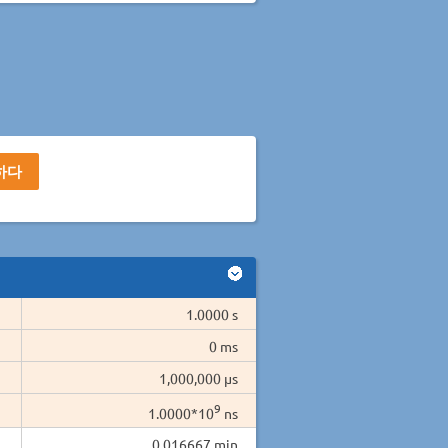
1.0000 s
0 ms
1,000,000 µs
9
1.0000*10
ns
0.016667 min