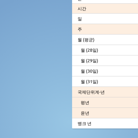
시간
일
주
월 (평균)
월 (28일)
월 (29일)
월 (30일)
월 (31일)
국제단위계-년
평년
윤년
뱅크 년