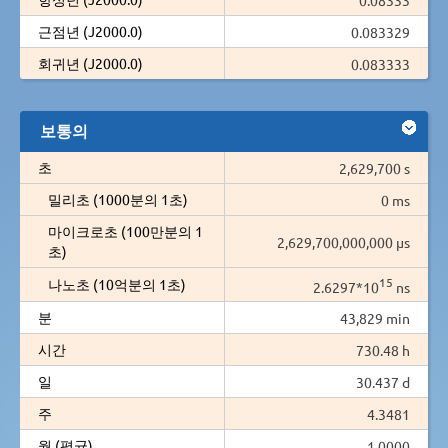
근점년 (J2000.0)
0.083329
회귀년 (J2000.0)
0.083333
보통의
초
2,629,700 s
밀리초 (1000분의 1초)
0 ms
마이크로초 (100만분의 1
2,629,700,000,000 µs
초)
15
나노초 (10억분의 1초)
2.6297*10
ns
분
43,829 min
시간
730.48 h
일
30.437 d
주
4.3481
월 (평균)
1.0000