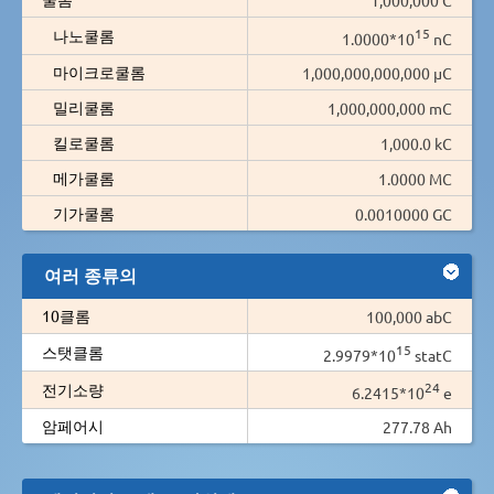
15
나노쿨롬
1.0000*10
nC
마이크로쿨롬
1,000,000,000,000 µC
밀리쿨롬
1,000,000,000 mC
킬로쿨롬
1,000.0 kC
메가쿨롬
1.0000 MC
기가쿨롬
0.0010000 GC
여러 종류의
10클롬
100,000 abC
15
스탯클롬
2.9979*10
statC
24
전기소량
6.2415*10
e
암페어시
277.78 Ah