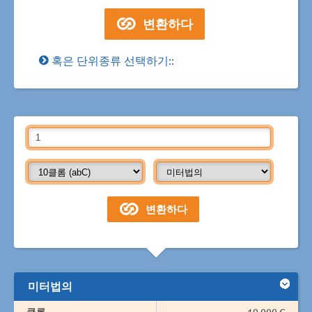
혹은 단위종류 선택하기::
미터법의
쿨롬
10.000 C