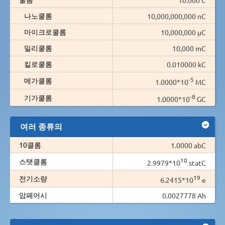
나노쿨롬
10,000,000,000 nC
마이크로쿨롬
10,000,000 µC
밀리쿨롬
10,000 mC
킬로쿨롬
0.010000 kC
-5
메가쿨롬
1.0000*10
MC
-8
기가쿨롬
1.0000*10
GC
여러 종류의
10클롬
1.0000 abC
10
스탯클롬
2.9979*10
statC
19
전기소량
6.2415*10
e
암페어시
0.0027778 Ah