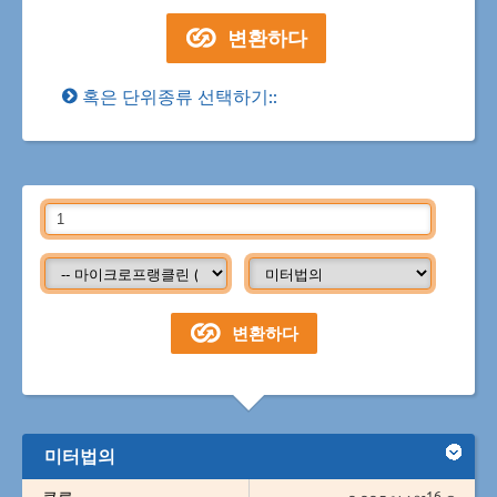
혹은 단위종류 선택하기::
미터법의
-16
쿨롬