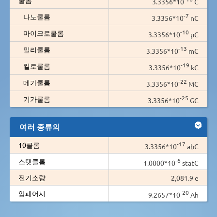
3.3356*10
C
-7
나노쿨롬
3.3356*10
nC
-10
마이크로쿨롬
3.3356*10
µC
-13
밀리쿨롬
3.3356*10
mC
-19
킬로쿨롬
3.3356*10
kC
-22
메가쿨롬
3.3356*10
MC
-25
기가쿨롬
3.3356*10
GC
여러 종류의
-17
10클롬
3.3356*10
abC
-6
스탯클롬
1.0000*10
statC
전기소량
2,081.9 e
-20
암페어시
9.2657*10
Ah