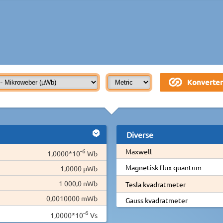
Diverse
-6
Maxwell
1,0000*10
Wb
Magnetisk flux quantum
1,0000 µWb
1 000,0 nWb
Tesla kvadratmeter
0,0010000 mWb
Gauss kvadratmeter
-6
1,0000*10
Vs