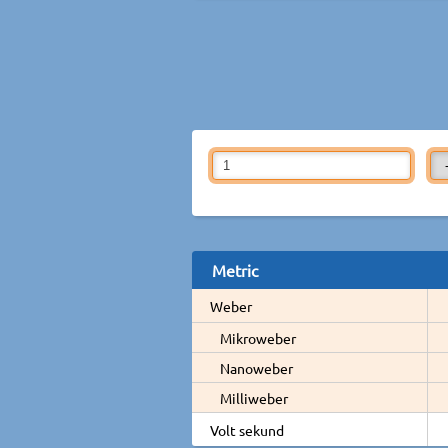
Metric
Weber
Mikroweber
Nanoweber
Milliweber
Volt sekund