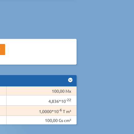
100,00 Mx
-22
4,836*10
-6
1,0000*10
T m²
100,00 Gs cm²