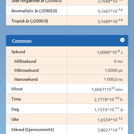
Side forgäende år (J2000.0
3,1688*10
-14
Anomalistic år (J2000.0)
3,1687*10
-14
Tropisk år (J2000.0)
3,1689*10
Common
-6
Sekund
1,0000*10
s
Millisekund
0 ms
Mikrosekund
1,0000 µs
Nanosekund
1 000,0 ns
-8
Minut
1,6667*10
min
-10
Time
2,7778*10
h
-11
Dag
1,1574*10
d
-12
Uke
1,6534*10
-13
Måned (Gjennomsnitt)
3,8027*10