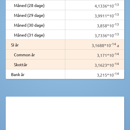
-13
Måned (28 dage)
4,1336*10
-13
Måned (29 dage)
3,9911*10
-13
Måned (30 dage)
3,858*10
-13
Måned (31 dage)
3,7336*10
-14
SI år
3,1688*10
a
-14
Common år
3,171*10
-14
Skottår
3,1623*10
-14
Bank år
3,215*10