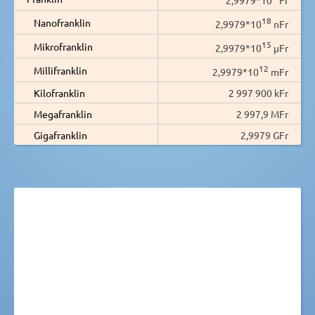
18
Nanofranklin
2,9979*10
nFr
15
Mikrofranklin
2,9979*10
µFr
12
Millifranklin
2,9979*10
mFr
Kilofranklin
2 997 900 kFr
Megafranklin
2 997,9 MFr
Gigafranklin
2,9979 GFr