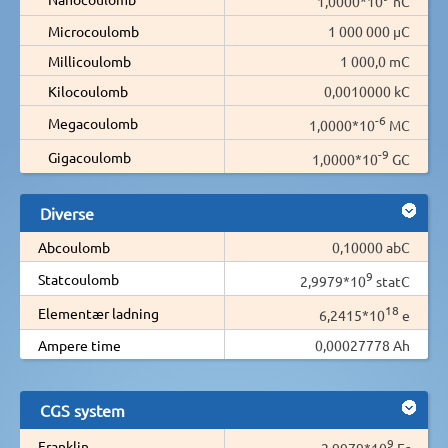
1,0000*10
nC
Microcoulomb
1 000 000 µC
Millicoulomb
1 000,0 mC
Kilocoulomb
0,0010000 kC
-6
Megacoulomb
1,0000*10
MC
-9
Gigacoulomb
1,0000*10
GC
Diverse
Abcoulomb
0,10000 abC
9
Statcoulomb
2,9979*10
statC
18
Elementær ladning
6,2415*10
e
Ampere time
0,00027778 Ah
CGS system
9
Franklin
2,9979*10
Fr