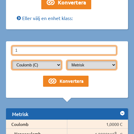
Eller välj en enhet klass:
Metrisk
Coulomb
1,0000 C
9
Nanocoulomb