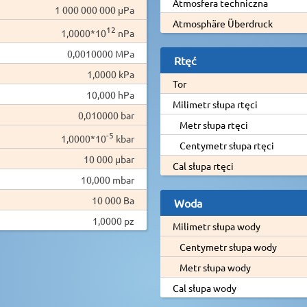
Atmosfera techniczna
1 000 000 000 µPa
Atmosphäre Überdruck
12
1,0000*10
nPa
0,0010000 MPa
Rtęć
1,0000 kPa
Tor
10,000 hPa
Milimetr słupa rtęci
0,010000 bar
Metr słupa rtęci
-5
1,0000*10
kbar
Centymetr słupa rtęci
10 000 µbar
Cal słupa rtęci
10,000 mbar
10 000 Ba
Woda
1,0000 pz
Milimetr słupa wody
Centymetr słupa wody
Metr słupa wody
Cal słupa wody