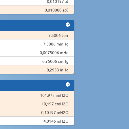
0,010197 at
0,010000 atü
7,5006 torr
7,5006 mmHg
0,0075006 mHg
0,75006 cmHg
0,2953 inHg
101,97 mmH2O
10,197 cmH2O
0,10197 mH2O
4,0146 inH2O