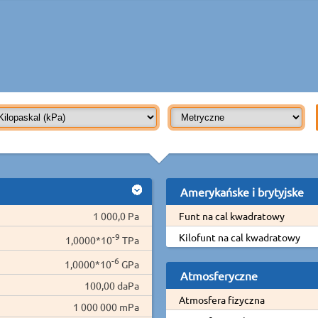
Amerykańske i brytyjske
1 000,0 Pa
Funt na cal kwadratowy
-9
Kilofunt na cal kwadratowy
1,0000*10
TPa
-6
1,0000*10
GPa
Atmosferyczne
100,00 daPa
Atmosfera fizyczna
1 000 000 mPa