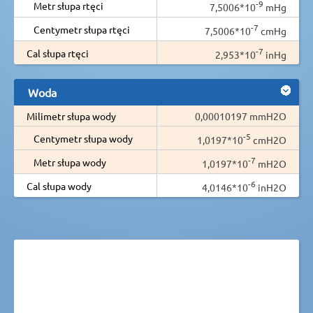
-9
Metr słupa rtęci
7,5006*10
mHg
-7
Centymetr słupa rtęci
7,5006*10
cmHg
-7
Cal słupa rtęci
2,953*10
inHg
Woda
Milimetr słupa wody
0,00010197 mmH2O
-5
Centymetr słupa wody
1,0197*10
cmH2O
-7
Metr słupa wody
1,0197*10
mH2O
-6
Cal słupa wody
4,0146*10
inH2O