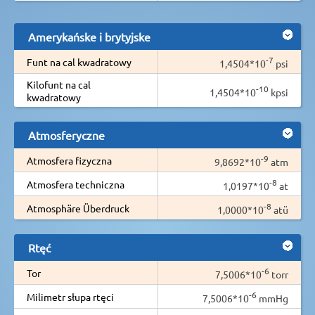
Amerykańske i brytyjske
-7
Funt na cal kwadratowy
1,4504*10
psi
Kilofunt na cal
-10
1,4504*10
kpsi
kwadratowy
Atmosferyczne
-9
Atmosfera fizyczna
9,8692*10
atm
-8
Atmosfera techniczna
1,0197*10
at
-8
Atmosphäre Überdruck
1,0000*10
atü
Rtęć
-6
Tor
7,5006*10
torr
-6
Milimetr słupa rtęci
7,5006*10
mmHg