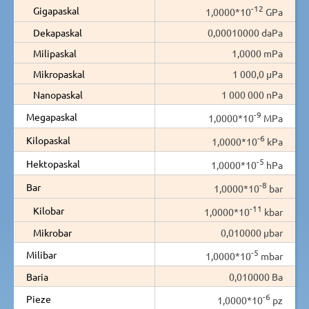
-12
Gigapaskal
1,0000*10
GPa
Dekapaskal
0,00010000 daPa
Milipaskal
1,0000 mPa
Mikropaskal
1 000,0 µPa
Nanopaskal
1 000 000 nPa
-9
Megapaskal
1,0000*10
MPa
-6
Kilopaskal
1,0000*10
kPa
-5
Hektopaskal
1,0000*10
hPa
-8
Bar
1,0000*10
bar
-11
Kilobar
1,0000*10
kbar
Mikrobar
0,010000 µbar
-5
Milibar
1,0000*10
mbar
Baria
0,010000 Ba
-6
Pieze
1,0000*10
pz