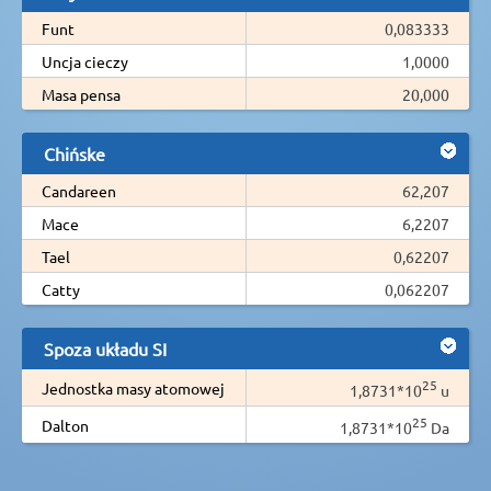
Funt
0,083333
Uncja cieczy
1,0000
Masa pensa
20,000
Chińske
Candareen
62,207
Mace
6,2207
Tael
0,62207
Catty
0,062207
Spoza układu SI
25
Jednostka masy atomowej
1,8731*10
u
25
Dalton
1,8731*10
Da