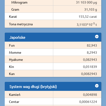
Mikrogram
31 103 000 µg
Gram
31,103 g
Karat
155,52 carat
-5
Tona metryczna
3,1103*10
t
Japońske
Fun
82,943
Momme
8,2943
Hyakume
0,082943
Kin
0,051839
Kan
0,0082943
System wag długi (brytyjski)
Kamień
0,004898
Centar
0,00061224