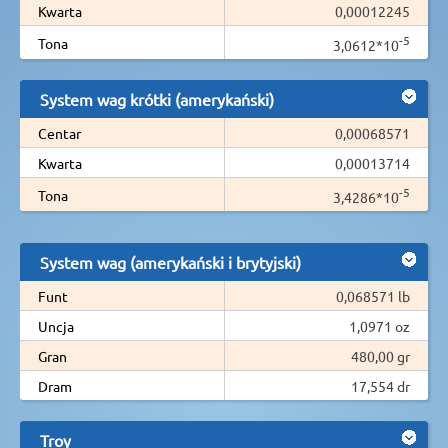
Kwarta
0,00012245
-5
Tona
3,0612*10
System wag krótki (amerykański)
Centar
0,00068571
Kwarta
0,00013714
-5
Tona
3,4286*10
System wag (amerykański i brytyjski)
Funt
0,068571 lb
Uncja
1,0971 oz
Gran
480,00 gr
Dram
17,554 dr
Troy