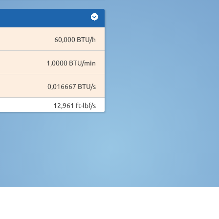
60,000 BTU/h
1,0000 BTU/min
0,016667 BTU/s
12,961 ft·lbf/s