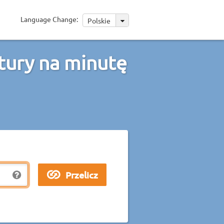
Language Change:
Polskie
tury na minutę