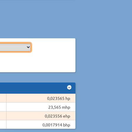
0,023565 hp
23,565 mhp
0,023556 ehp
0,0017914 bhp