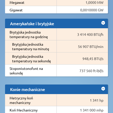
Megawat
1,0000 MW
Gigawat
0,0010000 GW
Amerykańske i brytyjske
Brytyjska jednostka
3 414 400 BTU/h
temperatury na godzinę
Brytyjska jednostka
56 907 BTU/min
temperatury na minutę
Brytyjska jednostka
948,45 BTU/s
temperatury na sekundę
Stoponiutonofunt na
737 560 ft·lbf/s
sekundę
Konie mechaniczne
Metryczny koń
1 341 hp
mechaniczny
Koń Mechaniczny
1 341 000 mhp