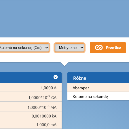
Różne
1,0000 A
Abamper
-9
Kulomb na sekundę
1,0000*10
GA
-6
1,0000*10
MA
0,0010000 kA
1 000,0 mA