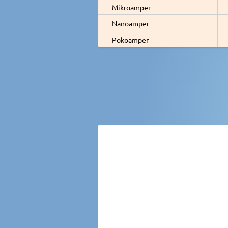
Mikroamper
Nanoamper
Pokoamper