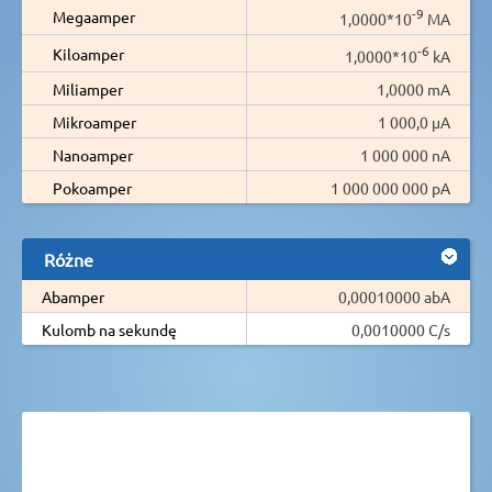
-9
Megaamper
1,0000*10
MA
-6
Kiloamper
1,0000*10
kA
Miliamper
1,0000 mA
Mikroamper
1 000,0 µA
Nanoamper
1 000 000 nA
Pokoamper
1 000 000 000 pA
Różne
Abamper
0,00010000 abA
Kulomb na sekundę
0,0010000 C/s