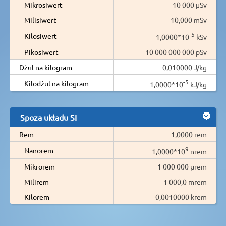
Mikrosiwert
10 000 µSv
Milisiwert
10,000 mSv
-5
Kilosiwert
1,0000*10
kSv
Pikosiwert
10 000 000 000 pSv
Dżul na kilogram
0,010000 J/kg
-5
Kilodżul na kilogram
1,0000*10
kJ/kg
Spoza układu SI
Rem
1,0000 rem
9
Nanorem
1,0000*10
nrem
Mikrorem
1 000 000 µrem
Milirem
1 000,0 mrem
Kilorem
0,0010000 krem