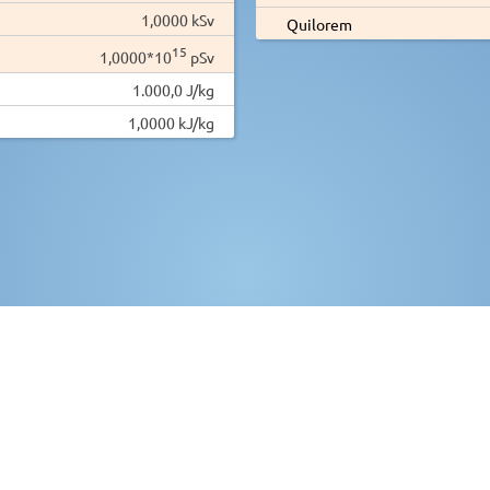
1,0000 kSv
Quilorem
15
1,0000*10
pSv
1.000,0 J/kg
1,0000 kJ/kg