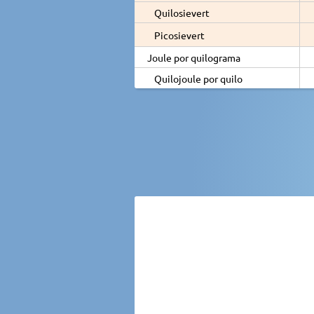
Quilosievert
Picosievert
Joule por quilograma
Quilojoule por quilo