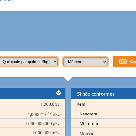
SI não conformes
1.000,0 Sv
Rem
12
Nanorem
1,0000*10
nSv
1.000.000.000 µSv
Microrem
1.000.000 mSv
Milirem