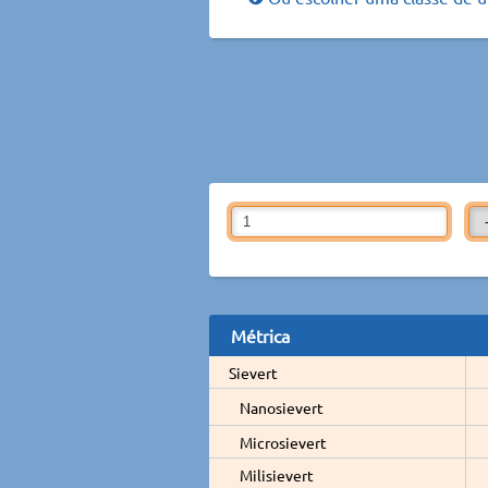
Métrica
Sievert
Nanosievert
Microsievert
Milisievert