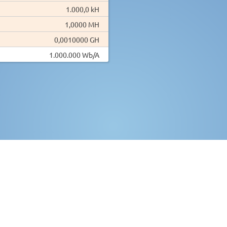
1.000,0 kH
1,0000 MH
0,0010000 GH
1.000.000 Wb/A