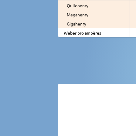
Quilohenry
Megahenry
Gigahenry
Weber pro ampères