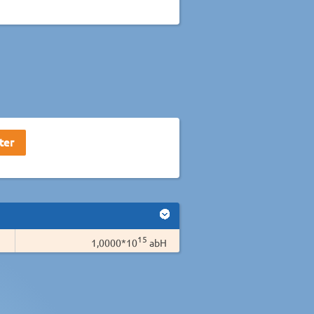
15
1,0000*10
abH