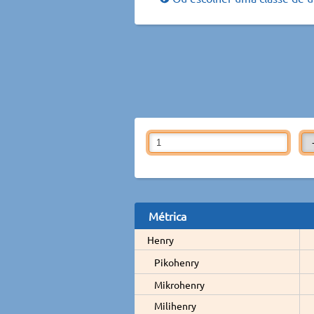
Métrica
Henry
Pikohenry
Mikrohenry
Milihenry