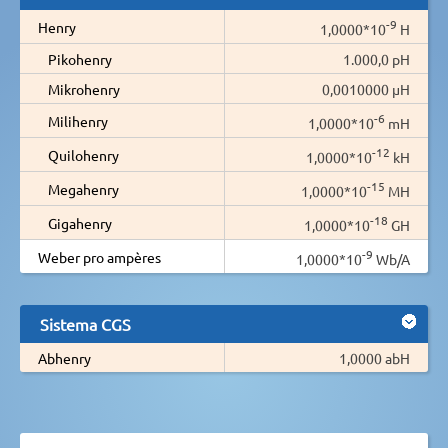
-9
Henry
1,0000*10
H
Pikohenry
1.000,0 pH
Mikrohenry
0,0010000 µH
-6
Milihenry
1,0000*10
mH
-12
Quilohenry
1,0000*10
kH
-15
Megahenry
1,0000*10
MH
-18
Gigahenry
1,0000*10
GH
-9
Weber pro ampères
1,0000*10
Wb/A
Sistema CGS
Abhenry
1,0000 abH