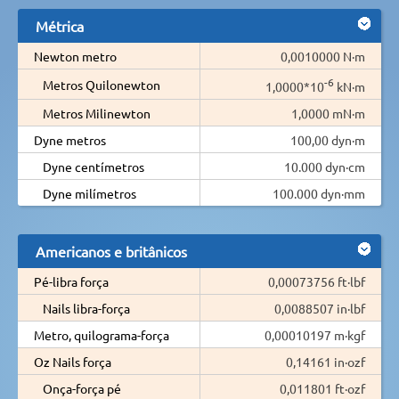
Métrica
Newton metro
0,0010000 N·m
-6
Metros Quilonewton
1,0000*10
kN·m
Metros Milinewton
1,0000 mN·m
Dyne metros
100,00 dyn·m
Dyne centímetros
10.000 dyn·cm
Dyne milímetros
100.000 dyn·mm
Americanos e britânicos
Pé-libra força
0,00073756 ft·lbf
Nails libra-força
0,0088507 in·lbf
Metro, quilograma-força
0,00010197 m·kgf
Oz Nails força
0,14161 in·ozf
Onça-força pé
0,011801 ft·ozf