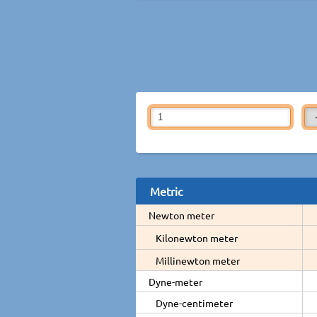
Metric
Newton meter
Kilonewton meter
Millinewton meter
Dyne-meter
Dyne-centimeter