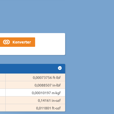
0,00073756 ft·lbf
0,0088507 in·lbf
0,00010197 m·kgf
0,14161 in·ozf
0,011801 ft·ozf