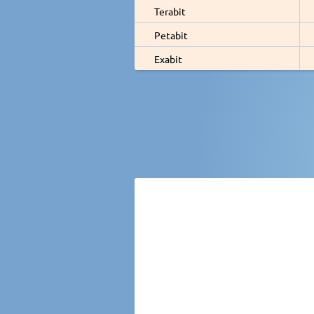
Terabit
Petabit
Exabit