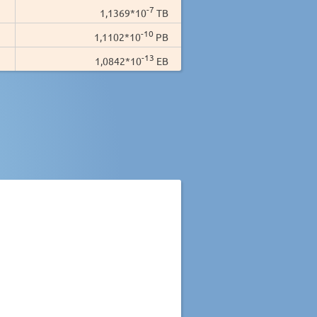
-7
1,1369*10
TB
-10
1,1102*10
PB
-13
1,0842*10
EB