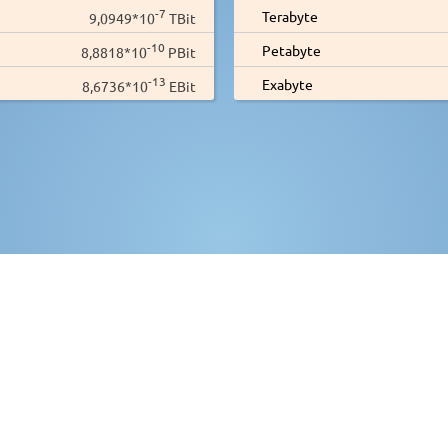
-7
Terabyte
9,0949*10
TBit
-10
Petabyte
8,8818*10
PBit
-13
Exabyte
8,6736*10
EBit