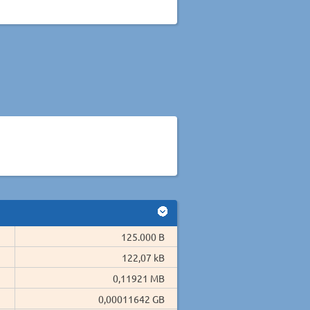
125.000 B
122,07 kB
0,11921 MB
0,00011642 GB