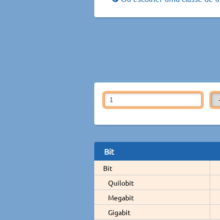
Bit
Bit
Quilobit
Megabit
Gigabit