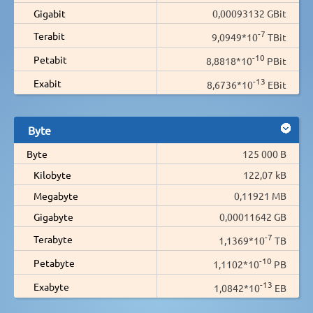
Gigabit
0,00093132 GBit
-7
Terabit
9,0949*10
TBit
-10
Petabit
8,8818*10
PBit
-13
Exabit
8,6736*10
EBit
Byte
Byte
125 000 B
Kilobyte
122,07 kB
Megabyte
0,11921 MB
Gigabyte
0,00011642 GB
-7
Terabyte
1,1369*10
TB
-10
Petabyte
1,1102*10
PB
-13
Exabyte
1,0842*10
EB