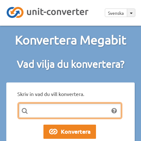
Svenska
Konvertera Megabit
Vad vilja du konvertera?
Skriv in vad du vill konvertera.