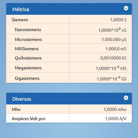
Métrica
Siemens
1,0000 S
9
Nanosiemens
1,0000*10
nS
Microsiemens
1.000.000 µS
MiliSiemens
1.000,0 mS
Quilosiemens
0,0010000 kS
-6
Megasiemens
1,0000*10
MS
-9
Gigasiemens
1,0000*10
GS
Diversos
Mho
1,0000 mho
Ampères Volt pro
1,0000 A/V