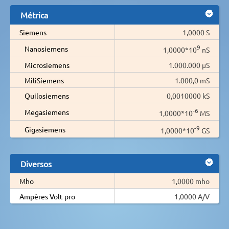
Métrica
Siemens
1,0000 S
9
Nanosiemens
1,0000*10
nS
Microsiemens
1.000.000 µS
MiliSiemens
1.000,0 mS
Quilosiemens
0,0010000 kS
-6
Megasiemens
1,0000*10
MS
-9
Gigasiemens
1,0000*10
GS
Diversos
Mho
1,0000 mho
Ampères Volt pro
1,0000 A/V