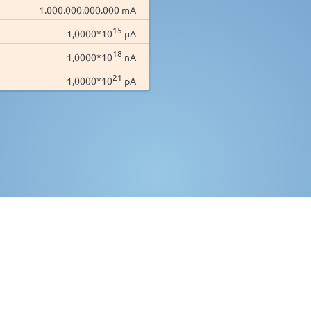
1.000.000.000.000 mA
15
1,0000*10
µA
18
1,0000*10
nA
21
1,0000*10
pA