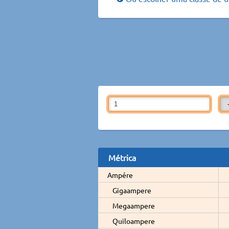
Métrica
Ampére
Gigaampere
Megaampere
Quiloampere