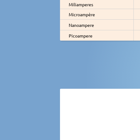
Miliamperes
Microampère
Nanoampere
Picoampere