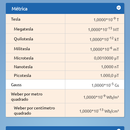
Métrica
-9
Tesla
1,0000*10
T
-15
Megatesla
1,0000*10
MT
-12
Quilotesla
1,0000*10
kT
-6
Militesla
1,0000*10
mT
Microtesla
0,0010000 µT
Nanotesla
1,0000 nT
Picotesla
1.000,0 pT
-5
Gauss
1,0000*10
Gs
Weber por metro
-9
1,0000*10
Wb/m²
quadrado
Weber por centímetro
-13
1,0000*10
Wb/cm²
quadrado